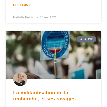
LIRE PLUS »
Nathalie Heinich
14 mai 2021
A LA UNE
La militantisation de la
recherche, et ses ravages