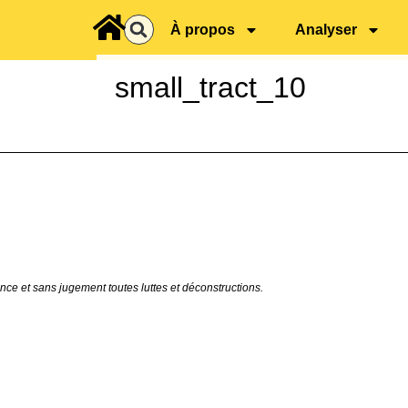
principal
À propos
Analyser
small_tract_10
ance et sans jugement toutes luttes et déconstructions.