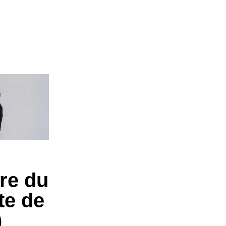
ire du
te de
)