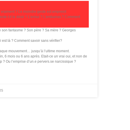
 vraiment ? Le moindre geste est empreint
feste-t-il le désir ? L’ennui ? L’embarras ? Comment
 de son fantasme ? Son père ? Sa mère ? Georges
qui est là ? Comment savoir sans vérifier?
 chaque mouvement… jusqu’à l’ultime moment.
n, 6 mois ou 6 ans après. Etait-ce un vrai oui, et non de
op ? Ou l’emprise d’un.e pervers.se narcissique ?
25