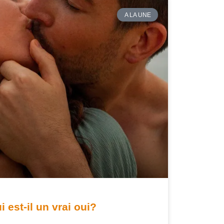
A LA UNE
i est-il un vrai oui?