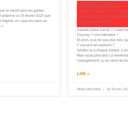
Son oui est-il un vrai oui?
sal se meurt dans les geôles
Comment savoir s’iel y consent
à l’antenne ce 25 février 2025 que
d’ambiguité. Et ce soupir, mani
 Algérie, et « que les nazis se
savoir sans vérifier?
 ».
A quelle place suis-je ? L’objet
Clooney ? Une infirmière ?
Et alors, si je ne suis plus moi, 
Y consent-iel vraiment ?
Vérifiez-le à chaque instant, à
Mais aussi plus tard. Le lendemai
l’aveuglement, ou un verre de tr
LIRE »
Woke-Machine
26 février 20