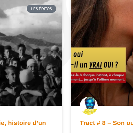
LES ÉDITOS
e, histoire d’un
Tract # 8 – Son ou