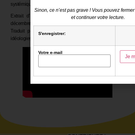
systémique ».
Sinon, ce n’est pas grave ! Vous pouvez fermer 
Extrait d’un entretien pour
The Spectator TV
le 6
et continuer votre lecture.
décembre 2020 :
https://youtu.be/wY-rJu7aHvo
Traduit par l’Observatoire du décolonialisme et des
S'enregistrer:
idéologies identitaires.
Votre e-mail