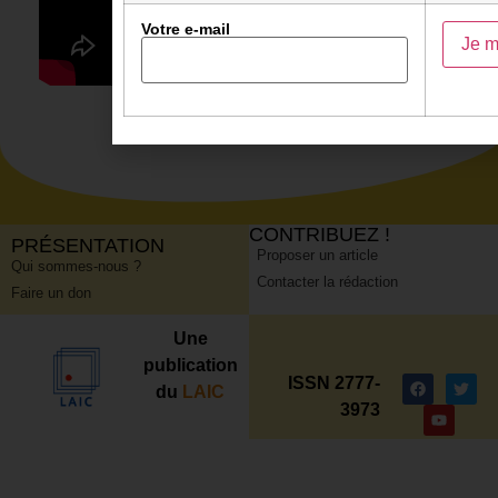
Votre e-mail
CONTRIBUEZ !
PRÉSENTATION
Proposer un article
Qui sommes-nous ?
Contacter la rédaction
Faire un don
Une
publication
ISSN 2777-
du
LAIC
3973