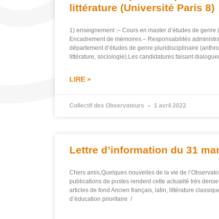
littérature (Université Paris 8)
1) enseignement :– Cours en master d’études de genre 
Encadrement de mémoires.– Responsabilités administrati
département d’études de genre pluridisciplinaire (anthrop
littérature, sociologie).Les candidatures faisant dialogu
LIRE »
Collectif des Observateurs
1 avril 2022
Lettre d’information du 31 ma
Chers amis,Quelques nouvelles de la vie de l’Observat
publications de postes rendent cette actualité très dense
articles de fond Ancien français, latin, littérature classiq
d’éducation prioritaire /