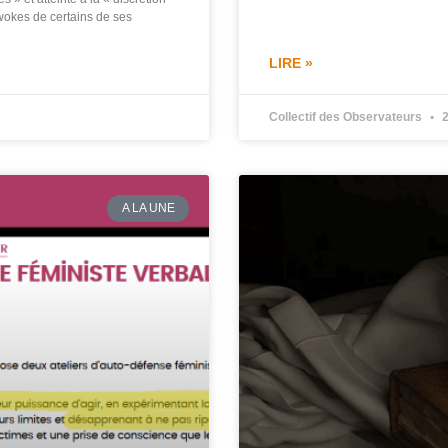
 wokes de certains de ses
LIRE »
Collectif des Observateurs
2
A LA UNE