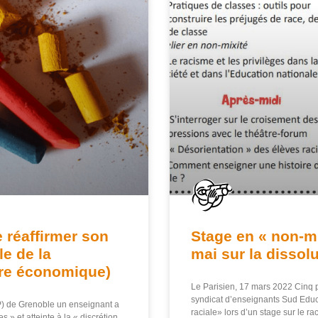
e réaffirmer son
Stage en « non-mix
le de la
mai sur la dissol
rre économique)
Le Parisien, 17 mars 2022 Cinq p
syndicat d’enseignants Sud Educa
EP) de Grenoble un enseignant a
raciale» lors d’un stage sur le r
 » et atteinte à la « discrétion