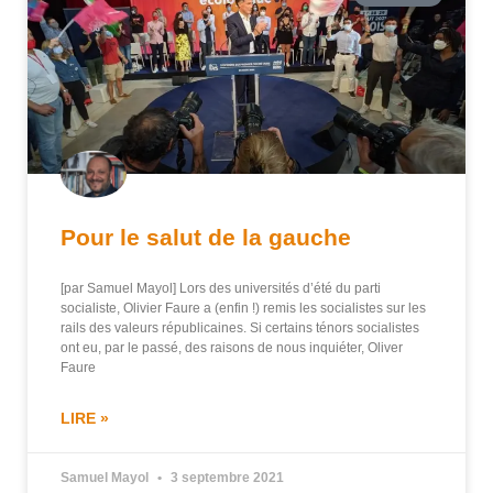
Pour le salut de la gauche
[par Samuel Mayol] Lors des universités d’été du parti
socialiste, Olivier Faure a (enfin !) remis les socialistes sur les
rails des valeurs républicaines. Si certains ténors socialistes
ont eu, par le passé, des raisons de nous inquiéter, Oliver
Faure
LIRE »
Samuel Mayol
3 septembre 2021