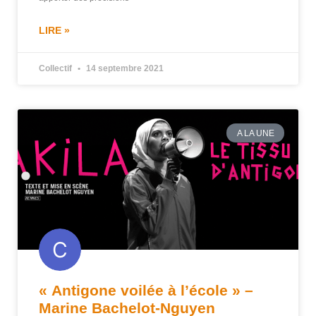
LIRE »
Collectif
14 septembre 2021
A LA UNE
« Antigone voilée à l’école » –
Marine Bachelot-Nguyen