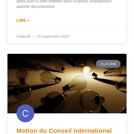
après avoir lu votre entretien dans l’Express, souhaiterions
apporter des précisions
LIRE »
Collectif
14 septembre 2021
A LA UNE
Motion du Conseil international