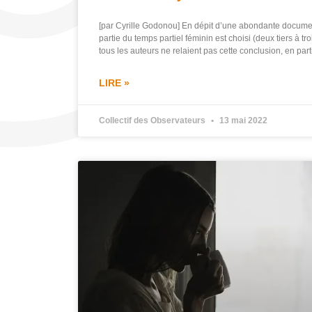
[par Cyrille Godonou] En dépit d’une abondante docume
partie du temps partiel féminin est choisi (deux tiers à tro
tous les auteurs ne relaient pas cette conclusion, en part
LIRE »
Collectif des Observateurs
13 mai 2022