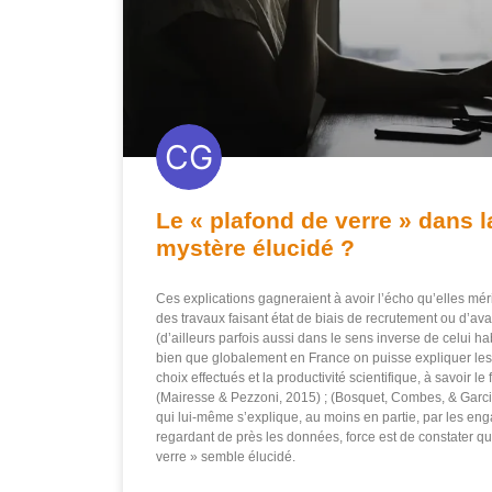
Le « plafond de verre » dans l
mystère élucidé ?
Ces explications gagneraient à avoir l’écho qu’elles mér
des travaux faisant état de biais de recrutement ou d’a
(d’ailleurs parfois aussi dans le sens inverse de celui h
bien que globalement en France on puisse expliquer les
choix effectués et la productivité scientifique, à savoir le 
(Mairesse & Pezzoni, 2015) ; (Bosquet, Combes, & Garcia
qui lui-même s’explique, au moins en partie, par les eng
regardant de près les données, force est de constater q
verre » semble élucidé.