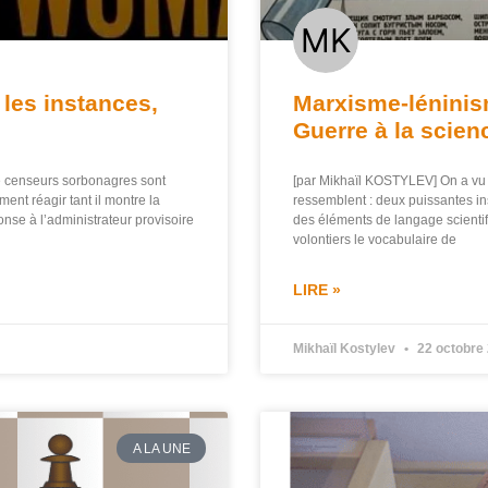
 les instances,
Marxisme-léninis
Guerre à la scien
de censeurs sorbonagres sont
[par Mikhaïl KOSTYLEV] On a vu 
ment réagir tant il montre la
ressemblent : deux puissantes inst
ponse à l’administrateur provisoire
des éléments de langage scientif
volontiers le vocabulaire de
LIRE »
Mikhaïl Kostylev
22 octobre
A LA UNE