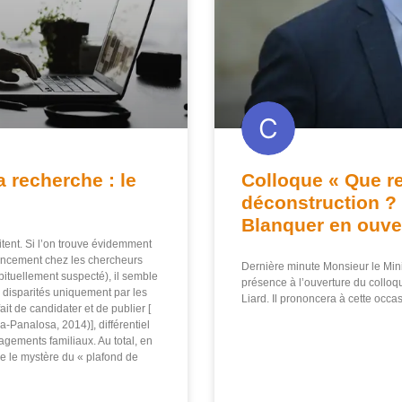
a recherche : le
Colloque « Que re
déconstruction ? 
Blanquer en ouve
itent. Si l’on trouve évidemment
vancement chez les chercheurs
Dernière minute Monsieur le Mini
abituellement suspecté), il semble
présence à l’ouverture du colloq
 disparités uniquement par les
Liard. Il prononcera à cette occa
fait de candidater et de publier [
-Panalosa, 2014)], différentiel
agements familiaux. Au total, en
ue le mystère du « plafond de