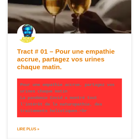
Tract # 01 – Pour une empathie
accrue, partagez vos urines
chaque matin.
Pour une empathie accrue, partagez vos
urines chaque matin
La pandémie Covid a montré tout
l’intérêt de la naturopathie, des
traitements holistiques.<br
LIRE PLUS »