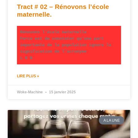
Tract # 02 – Rénovons l’école
maternelle.
Rénovons l’école maternelle
Force est de constater qu’une part
importante de la population ignore la
signification de l’acronyme
L G B
LIRE PLUS »
Woke-Machine
15 janvier 2025
A LA UNE