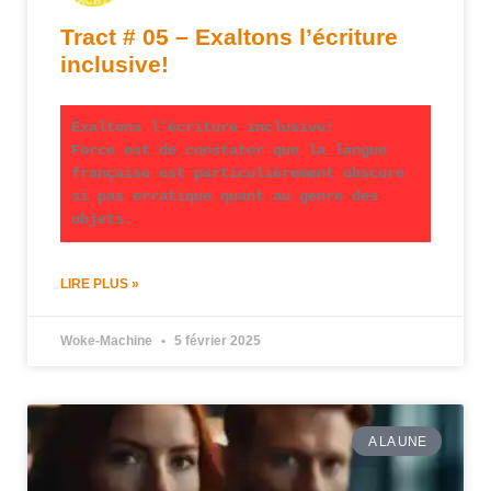
Tract # 05 – Exaltons l’écriture
inclusive!
Exaltons l’écriture inclusive!
Force est de constater que la langue
française est particulièrement obscure
si pas erratique quant au genre des
objets.
LIRE PLUS »
Woke-Machine
5 février 2025
A LA UNE