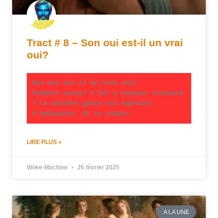
Tract # 8 – Son oui est-il un vrai
oui?
Son oui est-il un vrai oui?
Comment savoir s’iel y consent vraiment
? Le moindre geste est empreint
d’ambiguité. Et ce soupir,
LIRE PLUS »
Woke-Machine
26 février 2025
A LA UNE