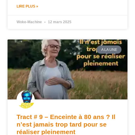
LIRE PLUS »
Woke-Machine
12 mars 2025
A LA UNE
Tract # 9 – Enceinte à 80 ans ? Il
n’est jamais trop tard pour se
réaliser pleinement