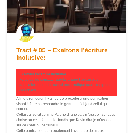
Tract # 05 – Exaltons l’écriture
inclusive!
Exaltons l’écriture inclusive!
Force est de constater que la langue française est
particulièrement obscure si pas erratique quant au genre
des objets.
Afin d’y remédier il y a lieu de procéder à une purification
visant à faire correspondre le genre de l’objet à cellui qui
l’utilise.
Cellui qui se vit comme Valérie dira je vais m’asseoir sur cette
chaise ou cette fauteuille, tandis que Kevin dira je m’assois
sur ce chais ou ce fauteuil.
Cette purification aura également l’avantage de mieux