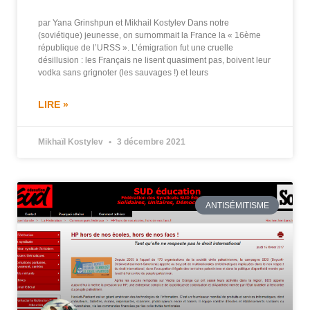
par Yana Grinshpun et Mikhail Kostylev Dans notre
(soviétique) jeunesse, on surnommait la France la « 16ème
république de l’URSS ». L’émigration fut une cruelle
désillusion : les Français ne lisent quasiment pas, boivent leur
vodka sans grignoter (les sauvages !) et leurs
LIRE »
Mikhaïl Kostylev
3 décembre 2021
ANTISÉMITISME