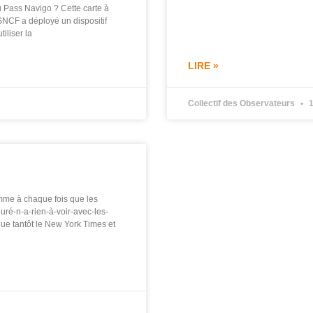
 Pass Navigo ? Cette carte à
SNCF a déployé un dispositif
tiliser la
LIRE »
Collectif des Observateurs
1
mme à chaque fois que les
juré-n-a-rien-à-voir-avec-les-
que tantôt le New York Times et