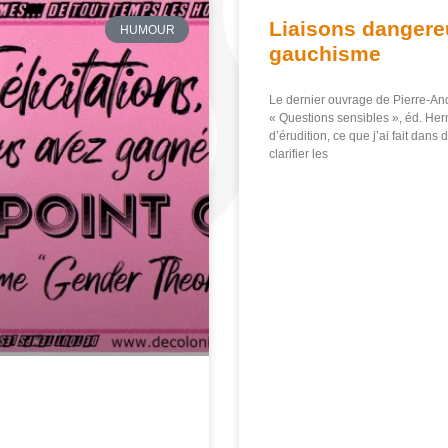
Liaisons dangere
HUMOUR
gauchisme
Le dernier ouvrage de Pierre-Andr
« Questions sensibles », éd. Her
d’érudition, ce que j’ai fait dan
clarifier les