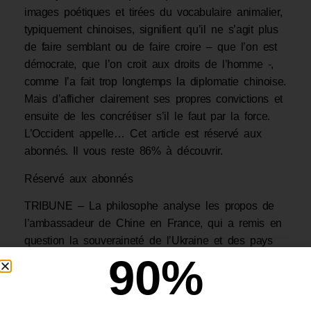
images poétiques et tirées du vocabulaire animalier,
typiquement chinoises, signifient qu’il ne s’agit plus
de faire semblant ou de faire croire – que l’on est
démocrate, que l’on croit aux droits de l’homme -,
comme l’a fait trop longtemps la diplomatie chinoise.
Mais d’afficher clairement ses propres convictions et
ensuite de les concrétiser s’il le faut par la force.
L’Occident appelle… Cet article est réservé aux
abonnés. Il vous reste 86% à découvrir.
Réservé aux abonnés
TRIBUNE – La philosophe analyse les propos de
l’ambassadeur de Chine en France, qui a remis en
question la souveraineté de l’Ukraine et des pays
90
%
de l’ex-URSS et qualifié les massacres sous Mao
de «racontars». Des mots qui apparaissent
légitimement choquants, mais qui s’inscrivent dans
une logique propre à la Chine qui, trop souvent,